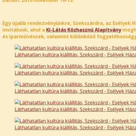
Egy újabb rendezvényünkre, Szekszárdra, az Esélyek Há
invitálunk, ahol a
Ki-Látás Közhasznú Alapítvány
meghí
és iparművészek, valamint különböző fogyatékosságga
Láthatatlan kultúra kiállítás, Szekszárd - Esélyek Ház
Láthatatlan kultúra kiállítás, Szekszárd - Esélyek Ház
Láthatatlan kultúra kiállítás, Szekszárd - Esélyek Ház
Láthatatlan kultúra kiállítás, Szekszárd - Esélyek Ház
Láthatatlan kultúra kiállítás, Szekszárd - Esélyek Ház