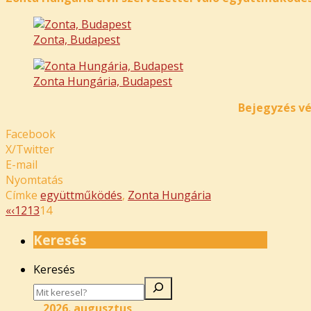
Zonta, Budapest
Zonta Hungária, Budapest
Bejegyzés vé
Facebook
X/Twitter
E-mail
Nyomtatás
Címke
együttműködés
,
Zonta Hungária
«
‹
12
13
14
Keresés
Keresés
2026. augusztus