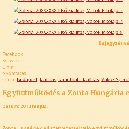
Bejegyzés vé
Facebook
X/Twitter
E-mail
Nyomtatás
Címke
Budapest
,
kiállítás
,
tapintható kiállítás
,
Vakok Speciá
Együttműködés a Zonta Hungária ci
Dátum: 2010 május.
Zonta Hungária civil szervezettel való együttműködés