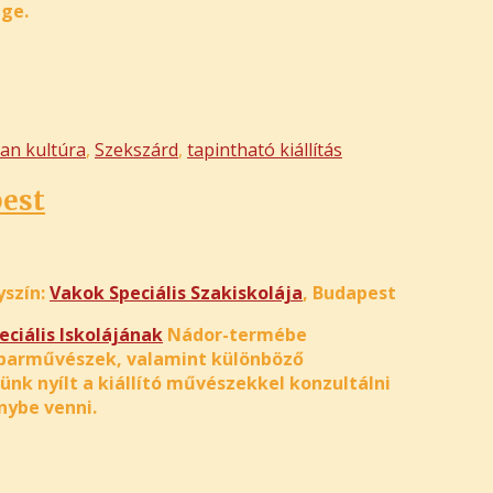
ge.
lan kultúra
,
Szekszárd
,
tapintható kiállítás
pest
yszín:
Vakok Speciális Szakiskolája
, Budapest
ciális Iskolájának
Nádor-termébe
s iparművészek, valamint különböző
ünk nyílt a kiállító művészekkel konzultálni
nybe venni.