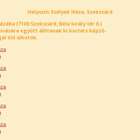
Helyszín: Esélyek Háza, Szekszárd
zába (7100 Szekszárd, Béla király tér 6.)
vására együtt állítanak ki kortárs képző-
l élő alkotók.
a
a
a
a
a