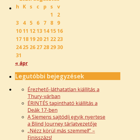
h
K
s
c
p
s
v
1
2
3
4
5
6
7
8
9
10
11
12
13
14
15
16
17
18
19
20
21
22
23
24
25
26
27
28
29
30
31
« ápr
Legutóbbi bejegyzések
Érezhető-láthatatlan kiállítás a
Thury-várban
ÉRINTÉS tapintható kiállítás a
Deák 17-ben
A Siemens sajtódíj egyik nyertese
a Blind Journey tárlatvezetője
„Nézz körül más szemmel!” –
Finisszázs!