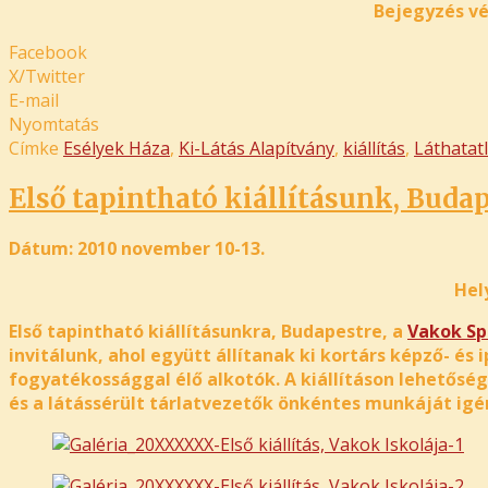
Bejegyzés vé
Facebook
X/Twitter
E-mail
Nyomtatás
Címke
Esélyek Háza
,
Ki-Látás Alapítvány
,
kiállítás
,
Láthatat
Első tapintható kiállításunk, Buda
Dátum: 2010 november 10-13.
Hel
Első tapintható kiállításunkra, Budapestre, a
Vakok Spe
invitálunk, ahol együtt állítanak ki kortárs képző- é
fogyatékossággal élő alkotók. A kiállításon lehetőség
és a látássérült tárlatvezetők önkéntes munkáját igé