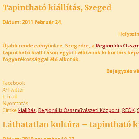
Tapintható kiállítás, Szeged
Dátum: 2011 február 24.
Helyszí
Újabb rendezvényünkre, Szegedre, a
Regionális Össz
tapintható kiállításon együtt állítanak ki kortárs ké
fogyatékossággal élő alkotók.
Bejegyzés vé
Facebook
X/Twitter
E-mail
Nyomtatás
Címke
kiállítás
,
Regionális Összművészeti Központ
,
REÖK
,
Láthatatlan kultúra – tapintható ki
Dátum: 2010 november 10-13.