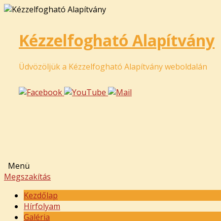
Kézzelfogható Alapítvány
Üdvözöljük a Kézzelfogható Alapítvány weboldalán
Menü
Megszakítás
Kezdőlap
Hírfolyam
Galéria