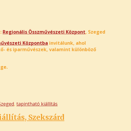
n:
Regionális Összművészeti Központ
, Szeged
művészeti Központba
invitálunk, ahol
pző- és iparművészek, valamint különböző
ge.
Szeged
,
tapintható kiállítás
állítás, Szekszárd