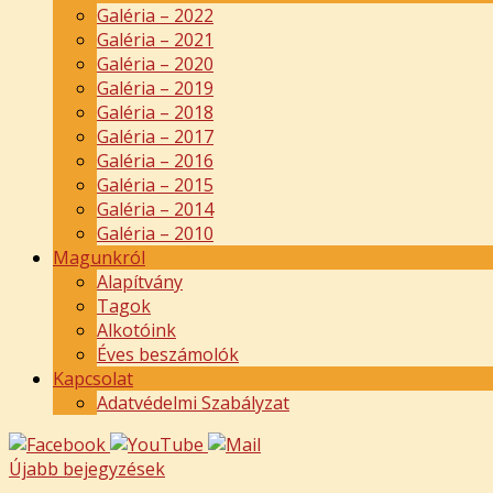
Galéria – 2022
Galéria – 2021
Galéria – 2020
Galéria – 2019
Galéria – 2018
Galéria – 2017
Galéria – 2016
Galéria – 2015
Galéria – 2014
Galéria – 2010
Magunkról
Alapítvány
Tagok
Alkotóink
Éves beszámolók
Kapcsolat
Adatvédelmi Szabályzat
Újabb bejegyzések